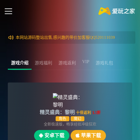
本网站源码整站出售,感兴趣的带价加客服QQ520111039
VIP
游戏介绍
游戏福利
游戏返利
游戏礼包
精灵盛典：黎明
十倍返利
3.5折
角色
魔幻
全新极速版，畅享经验冲级狂欢
安卓下载
苹果下载