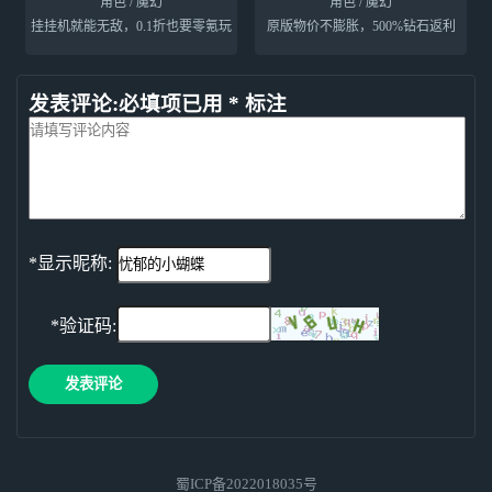
角色 / 魔幻
角色 / 魔幻
挂挂机就能无敌，0.1折也要零氪玩
原版物价不膨胀，500%钻石返利
发表评论:必填项已用 * 标注
*显示昵称:
*验证码:
发表评论
蜀ICP备2022018035号