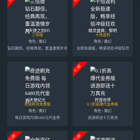
大天使之剑H5
精灵盛典：黎明
三倍版
十倍返利
角色 / 魔幻
角色 / 魔幻
钻石翻倍，经典再现，重温激情岁月
全新极速版，畅享经验冲级狂欢
0.1折
天使纪元
狩游世界
奇迹刷充免费版
0.1折高爆代金券版
角色 / 魔幻
角色 / 魔幻
每日游戏内领6480元代金券
进游即送十万真充
0.1折
0.1折