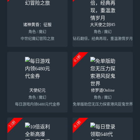
诸神黄昏：征服
大天使之剑H5
角色 / 魔幻
角色 / 魔幻
中世纪魔幻冒险之旅
钻石翻倍，经典再现，重温激情岁月
0.1折
天使纪元
修罗道Online
角色 / 魔幻
角色 / 魔幻
每日游戏内领6480元代金券
免单版助您无压力探索港风捉鬼世界
3.5折
0.1折