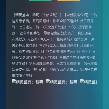
《精灵盛典：黎明（十倍返利）》【全新版本介绍】十倍
速升级节奏，开局即巅峰，称霸全服不是梦！首日直升一
转！七日速达二转！4天火速开跨服！20天决战军团争
霸！ 福利拿到手软，零氪党也能战力飙升，爽快逆袭！
在线就送6元首充+30天月卡！免费商城无限兑资源！通
关必掉幻化时装！幸运转盘天天抽直购道具！开局即闪
耀，战力颜值双起飞！登录即领暗黑时装+飞升称号！首
日签到送霸气“神圣狮王”坐骑！首充送全屏秒杀神技+炫
酷红坐骑！钻石消耗赢神装，兄弟共享霸跨服！钻石冲榜
赢天使翅膀、神兵幻化！战盟互助白嫖道具，集结兄弟称
霸跨服拍卖行！