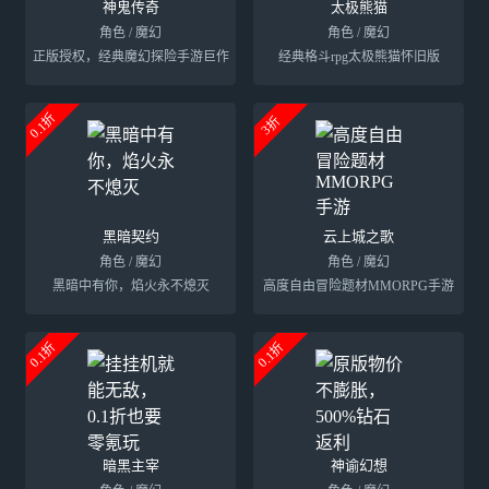
神鬼传奇
太极熊猫
角色 / 魔幻
角色 / 魔幻
正版授权，经典魔幻探险手游巨作
经典格斗rpg太极熊猫怀旧版
0.1折
3折
黑暗契约
云上城之歌
角色 / 魔幻
角色 / 魔幻
黑暗中有你，焰火永不熄灭
高度自由冒险题材MMORPG手游
0.1折
0.1折
暗黑主宰
神谕幻想