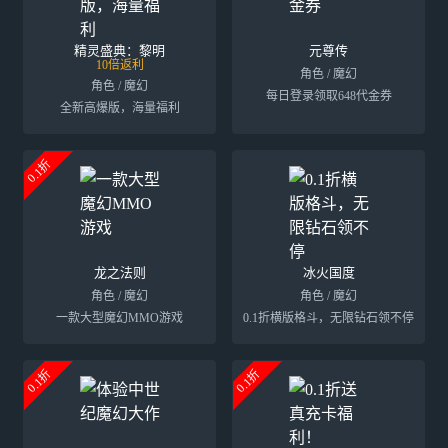
精灵盛典：黎明
元尊传
10倍返利
角色 / 魔幻
角色 / 魔幻
每日登录领取648代金券
全新高爆版，海量福利
0.1折
龙之法则
冰火国度
角色 / 魔幻
角色 / 魔幻
一款大型魔幻MMO游戏
0.1折横版格斗，无限钻石领不停
0.1折
0.1折