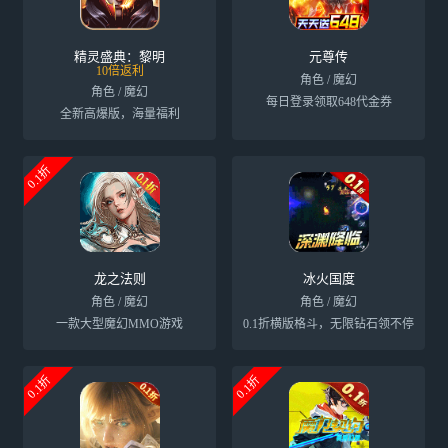
精灵盛典：黎明
元尊传
10倍返利
角色 / 魔幻
角色 / 魔幻
每日登录领取648代金券
全新高爆版，海量福利
0.1折
龙之法则
冰火国度
角色 / 魔幻
角色 / 魔幻
一款大型魔幻MMO游戏
0.1折横版格斗，无限钻石领不停
0.1折
0.1折