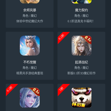
余烬风暴
魔力契约
角色 / 魔幻
角色 / 魔幻
体验中世纪魔幻大作
0.1折送真充卡福利！
0.1折
不朽觉醒
起源战纪
角色 / 魔幻
角色 / 魔幻
暗黑风手游经典重现
新版0.1折3D魔幻巨作
0.1折
5折