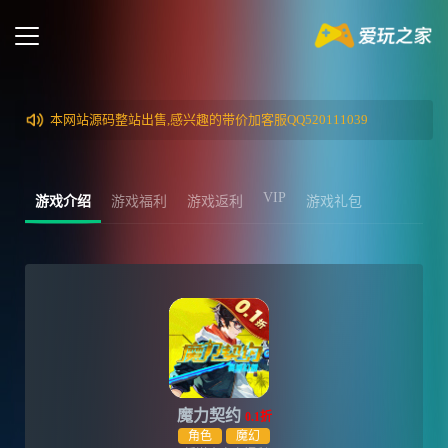
本网站源码整站出售,感兴趣的带价加客服QQ520111039
VIP
游戏介绍
游戏福利
游戏返利
游戏礼包
魔力契约
0.1折
角色
魔幻