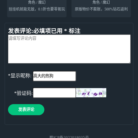
角色 / 魔幻
角色 / 魔幻
挂挂机就能无敌，0.1折也要零氪玩
原版物价不膨胀，500%钻石返利
发表评论:必填项已用 * 标注
*显示昵称:
*验证码:
发表评论
蜀ICP备2022018035号