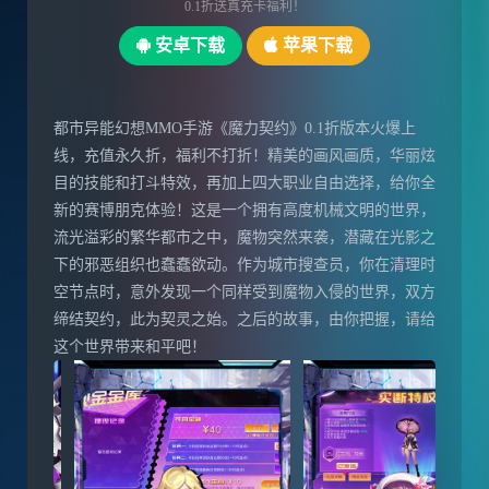
0.1折送真充卡福利！
安卓下载
苹果下载
都市异能幻想MMO手游《魔力契约》0.1折版本火爆上
线，充值永久折，福利不打折！精美的画风画质，华丽炫
目的技能和打斗特效，再加上四大职业自由选择，给你全
新的赛博朋克体验！这是一个拥有高度机械文明的世界，
流光溢彩的繁华都市之中，魔物突然来袭，潜藏在光影之
下的邪恶组织也蠢蠢欲动。作为城市搜查员，你在清理时
空节点时，意外发现一个同样受到魔物入侵的世界，双方
缔结契约，此为契灵之始。之后的故事，由你把握，请给
这个世界带来和平吧！