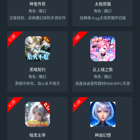
神鬼传奇
太极熊猫
角色 / 魔幻
角色 / 魔幻
正版授权，经典魔幻探险手游巨作
经典格斗rpg太极熊猫怀旧版
0.1折
3折
黑暗契约
云上城之歌
角色 / 魔幻
角色 / 魔幻
黑暗中有你，焰火永不熄灭
高度自由冒险题材MMORPG手游
0.1折
0.1折
暗黑主宰
神谕幻想