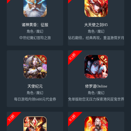
诸神黄昏：征服
大天使之剑H5
角色 / 魔幻
角色 / 魔幻
中世纪魔幻冒险之旅
钻石翻倍，经典再现，重温激情岁月
0.1折
天使纪元
修罗道Online
角色 / 魔幻
角色 / 魔幻
每日游戏内领6480元代金券
免单版助您无压力探索港风捉鬼世界
3.5折
0.1折