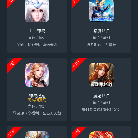
上古神域
狩游世界
角色 / 魔幻
角色 / 魔幻
全新百亿补贴，重磅来袭
进游即送十万真充
0.1折
7折
神域纪元
魔龙世界
高福利魔幻
角色 / 魔幻
角色 / 魔幻
每日登录领取648代金券
登录即享高福利，钻石天天领
3.5折
3.5折