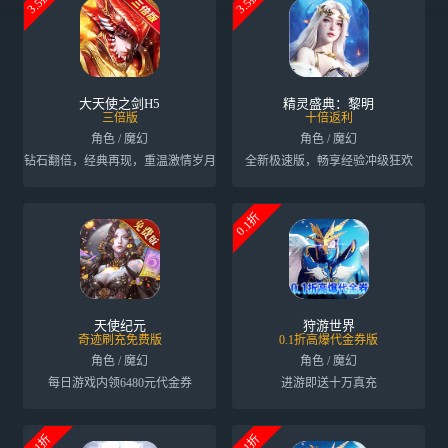
3.5折
3.5折
大天使之剑H5
精灵盛典：黎明
三倍版
十倍返利
角色 / 魔幻
角色 / 魔幻
钻石翻倍，经典再现，重温激情岁月
全新极速版，畅享经验冲级狂欢
0.1折
天使纪元
狩游世界
奇迹刷充免费版
0.1折高爆代金券版
角色 / 魔幻
角色 / 魔幻
每日游戏内领6480元代金券
进游即送十万真充
0.1折
0.1折