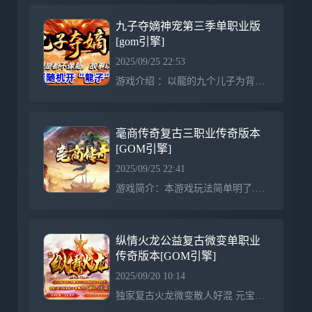
九子夺嫡神宠第三季单职业版
[gom引擎]
2025/09/25 22:53
游戏介绍 ：以龍的九个儿子为背景，结合山海经各种妖魔鬼怪为蓝图展开。版本耐玩，不浮夸，不秒杀关于宠物：宠 物 分 为：青铜----白银----黄金----王者----变异-----超级变异（龍子）----- 超级狂暴（龍王）宠物来源①：游戏里有个人副本，只要等级全免费打，倒计时结束后又可去打，个人BOSS必爆对应的宠物蛋，宠物蛋可以直接开出以上宠物宠物来源②：游戏里所有BOSS都爆“宠物精元”和“龍子精元”集齐一定数量可以合成宠物蛋。至于能孵化出什么宠物，就得看你脸白不白宠物来源③：整数等级的个人BOSS“
毫商传奇复古三职业传奇版本
[GOM引擎]
2025/09/25 22:41
游戏简介：本游戏玩法简单明了.没有任何繁琐东西，PK平衡 无秒杀，不变态。经典耐玩！注意事项：禁止使用空白名字,非法字符,发现删号处理,开挂者一经查处直接删号处理！！！本服目前是测试区,10.30号19点准时开区,测试期间充值开区多送10%！本服只有官方网站充值,永久比例1:2 如有发下其他比例,截图找管理举报,奖金5000人民币！！如发现微信充值不了,请联系管理员QQ号:1234567！！盛大小闲正规授权服，秒提现，玩的放心霸屏连体广告~实力运营亳商传奇授权服（火爆新服）每天３万+的霸屏广告宣传《元宝1:
纵情火龙公益复古微变单职业
传奇版本[GOM引擎]
2025/09/20 10:14
独家复古火龙微变散人好混 元宝好打纵横火龙公益单职业 全网独家第一品牌单职业 倾心打造 超级耐玩 独家超爽夏季篇 只为兄弟们激情进行到底！