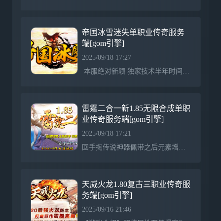
帝国冰雪迷失单职业传奇服务
端[gom引擎]
2025/09/18 17:27
本服绝对新颖 独家技术半年时间制作 团队运营 万元封挂 请游戏体验！原创正版，装备一切靠打！全球首发，装备保值，封杀一切外挂！！金币比例1:10 商行充值100元以上多送百分之10拿沙奖励RMB：2888-5888元不等！ 奖励绝对真实，不存在领取限制等手段！20元顶赞，绝无任何坑爹隐藏消费，无土豪充值地图，货币自由买卖！
雷霆二合一新1.85无限合成单职
业传奇服务端[gom引擎]
2025/09/18 17:21
回手掏传说神器佩带之后元素增！合成需求雷霆盾牌-加血宝石-雷霆斗笠-58888雷霆雷霆无限二合一版本！不要把密码设置成和账号密码一样,以免带来不必要的损失神力指环传说神器佩带之后攻增！碎片合成神力指合成需求神力碎片*1888强化的是部位,不是装备,更换装备自动添加属性.身上的剑甲和首饰都可进行加星.每次成功+100点攻！选择武器部 选择衣服部位 选择头盔部位 选择项链部位 选择左手部位 选择右手部位 选择腰带部位 选择靴子部位装备加星详细属性到此查看！装备加星属性加成：^-全身100星 触发 打
天威火龙1.80复古三职业传奇服
务端[gom引擎]
2025/09/16 21:46