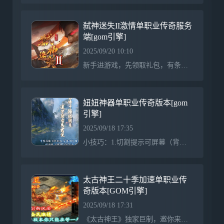
弑神迷失II激情单职业传奇服务
端[gom引擎]
2025/09/20 10:10
新手进游戏，先领取礼包，有条件的充值50元，领取自动回收和触发奇遇怪物原地起飞功能+超强挂机(精力助手)。土豪玩家上线优先升级勋章，然后升级称号，时装，特殊四格。刷怪起飞，快人步!!!!!!!!!勋章升级到弑神神力开始带隐身功能，打到村料升等级，土下方学技能，半月 群毒 十步一杀 学习后有额外打怪地图。除勋章以外，前期 时装 特殊 不用升级太高，本服是均衡发育服，某一样特殊顶级并不能称霸全服，元宝优先升级，本服等级压制一切十步一杀，野蛮冲撞可以麻痹低于自己等级的敌人PK利器!!!散人玩家先在初级地图打新手怪
妞妞神器单职业传奇版本[gom
引擎]
2025/09/18 17:35
小技巧：1.切割提示可屏幕（背包>>>服务>>>下方 开关切割显示）以及开启关启全服提示.2.升级系统：（背包>>>服务>>>点击等级提升）有详细说明----------------------------------------------------------------------------------------------------------------------------前期不管你充了多少钱，不要刻意的去打大怪，
太古神王二十季加速单职业传
奇版本[GOM引擎]
2025/09/18 17:31
《太古神王》独家巨制，邀你来战！！！游戏介绍 元宝1:2500000 充值点1:1 网银多送100% 点卡多送100%游戏介绍 第一季首战首区·史诗巨作 “太古神王”游戏介绍 本服每个区开区后两小时举行一次狂爆充值点活动游戏介绍 独家BUFF、设计合理、无秒杀、不变态，给您从未体验过的激情游戏介绍 最高端定制封挂系统 封挂严格 公平长期服 全图ＢＯＳＳ游戏介绍 本服无任何无用活动.所有活动都是在送你钱。一天上百不是梦游戏介绍 每天开放５个新区 绝对稳定.长久公平.绝对激情 游戏介绍 本服永久承诺：将免费进行