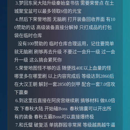
3.梦回东吴大陆升级秦始皇书信 需要荣誉点 在土
城聚宝盆可以最多领取6倍的元宝
4.然后下荣誉地图 无脑刷 打开装备回收界面 有10
0赞助的话 高级装备直接分解掉 只打成品的打包
袋在临时仓库
没有100赞助的 临时仓库合理运用，记住要简单
就无脑刷 刷够再去升级 不要过一会升一级 过一会
升一级 这么搞会累死你
5.荣誉地图怪不够的话 随便找40E以上血量的怪
哪里多在哪里刷 以上内容完成后 等级达到2860后
在大汉王朝 解封一套2850的剑甲 配合一套7.0倍攻
下赢秦
6.到这里后直接在阿房宫继续刷 搞够材料 做8.0倍
攻 下春秋大陆 开始磕Boss 春秋锦囊可以开出所
有的装备 春秋五霸Boss可以直接爆终极
7.和氏璧 破复活 单挑群殴非常屌 等级越高越牛逼