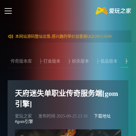
本网站源码整站出售,感兴趣的带价加客服QQ520111039
传奇版本库
├ 打金版本
├ 妖杀版本
├ 极品版本
├ 迷
天府迷失单职业传奇服务端[gom
引擎]
爱玩之家
发布时间
2025-09-25 23:18
下载地址
#gom引擎