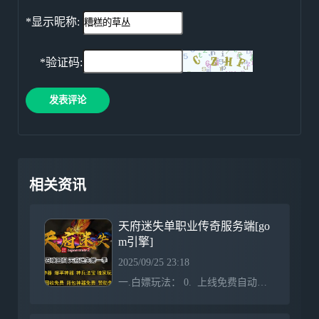
*显示昵称:
*验证码:
发表评论
相关资讯
天府迷失单职业传奇服务端[go
m引擎]
2025/09/25 23:18
一.白嫖玩法： 0. 上线免费自动回收 免费自动捡物 免费挂机 免费大背包 免费QQ礼包 免费背包神器（口令：祝迷失三国人气爆棚） 不论老板还是屌丝，强烈建议双开，开局！ 1. 散人地图 - 黄巾起义 - 桃园结义 - 三顾茅庐 - 六出祁山 - 活动战场，积累元宝提升Vip等级，下Vip地图抢必爆实物兑换积分领取赞助。 2. 打满5000积分 - 领取完所有赞助- 开启免费狂暴 免费沙捐 等级能升就升 转生能转就转 金刚石能捐就捐。&nbs