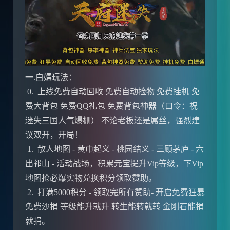
一.白嫖玩法：
0. 上线免费自动回收 免费自动捡物 免费挂机 免
费大背包 免费QQ礼包 免费背包神器（口令：祝
迷失三国人气爆棚） 不论老板还是屌丝，强烈建
议双开，开局！
1. 散人地图 - 黄巾起义 - 桃园结义 - 三顾茅庐 - 六
出祁山 - 活动战场，积累元宝提升Vip等级，下Vip
地图抢必爆实物兑换积分领取赞助。
2. 打满5000积分 - 领取完所有赞助- 开启免费狂暴
免费沙捐 等级能升就升 转生能转就转 金刚石能捐
就捐。