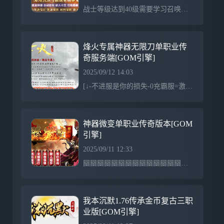
战士等级达到40级需要学习召唤武兽招出武兽，45级可以带1个武兽！！48级一只武兽神,48级送召唤武兽技能书，51级召唤一只武兽仙53级变异武兽55级变异武兽神欢迎来到由我公司独家制作的神临沉默，加群送礼包助新人发展。散人玩家建议玩道士，次选法师，不建议玩战士，战士需要朋友支援或中后期才牛逼。50级前送新手宝宝协助发展。开区领取在线泡点，选择初级地图，每个地图均有32000BOSS，运气好可一个BOSS致富。组队玩家可以选择中级地图。会员地图BOSS超多，爆率高，但需要50级哦，是必争地图。新手前期青蛙洞比
烽火专属神器无限刀单职业传
奇服务端[GOM引擎]
2025/09/12 14:03
[↓-不进服是你的损失-0充霸服=激情由此开始-↓]简单粗暴耐玩封G不伤脑攻速快吸血猛所有装备全靠打自动捡物，自动回收，自动挂机，穿戴提示，全部免费，轻松玩服，不累人无激情不传奇别人收费我白送别人免费我倒贴你可以充值但没有必要!永久回收充值装备满地爆花一分钱算我输无充值地图!中期地图刷新终极BOSS!新手也能打BOSS!散人牛逼横扫一切!Boss爆一切!终极全靠打!终极爆率高!人人终极装PK!略微花点时间0充全部毕业! !BosS爆一切!终极全靠打!终极爆率高!人人终极装PK!略微花点时间0.充全部毕业!
神器微变单职业传奇版本[GOM
引擎]
2025/09/11 12:33
圝圝圝圝圝圝圝圝圝圝圝圝圝圝圝圝 ╔┯╗╔┯╗╔┯╗╔┯╗ 圝圝 ┠经┨┠典┨┠再┨┠现┨ 圝圝 ╚┷╝╚┷╝╚┷╝╚┷╝ 圝圝—————————————圝圝 神器微变单职业 圝圝─────────────圝圝╔───────────╗圝圝│打造2018年最好玩的传奇│圝圝╚───────────╝圝圝─────────────圝圝★★ 长 期 稳 定 ★★圝圝★★ 复 古 耐 玩 ★★圝圝===================
我本沉默1.76传承金币复古三职
业版[GOM引擎]