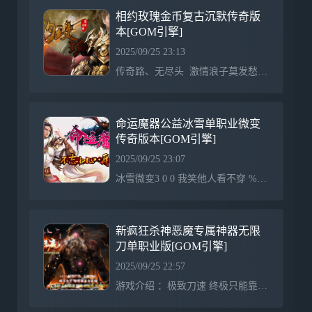
相约玫瑰金币复古沉默传奇版
本[GOM引擎]
2025/09/25 23:13
传奇路、无尽头 激情浪子莫发愁 为装备、喜又忧 刀光剑影无尽头 ┈┈┈┈┈┈┈┈┈┈┈┈┈┈┈┈ 适度游戏益脑 沉迷游戏伤身 合理安排时间 享受健康生活┌─┬─┬─┬─┬─┬─┬─┬─┒├┬╆━┷━┷━┷━┷━┷━╅┬┨├┴┨ 相约玫瑰 ㊣倾心研制 ┠┴┨├┬┺┯━┯━┯━┯━┯━┯┹┬┨┕┷━┷━┷━┷━┷━┷━
命运魔器公益冰雪单职业微变
传奇版本[GOM引擎]
2025/09/25 23:07
冰雪微变3 0 0 我笑他人看不穿 %s：如果我要落入地狱，那么你们这些凡人也要与我同去。%d3 0 0 别人笑我太疯癫 %s：真的那么渴求一死吗?我很乐意成全你们。你们只是在拖延必然的命运。%d3 0 0 空留一抹胭脂红 %s：生命本身毫无意义，只有死亡，才能让你了解人性的真谛。%d3 0 0 笑看伊人戴红妆 %s：终于结束了!一切都终结了!为你们的世界默哀吧!%d3 0 0 心如薄荷微微凉 %s：所有人的内心之中，都有一只恶魔!%d3 0 0 墨城烟柳旧人殇 %s：对我来说，死亡之轮已经旋转过许多次……
新疯狂杀神恶魔专属神器无限
刀单职业版[GOM引擎]
2025/09/25 22:57
游戏介绍 ：极致刀速 终极只能靠打 所有货币全爆 长期耐玩 装备保值三天拿沙 百人沙巴克 只要激情不倒 红包领到手抽筋！！！