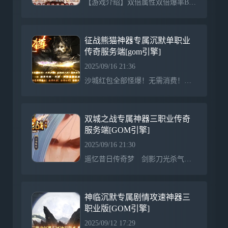
【游戏介绍】双倍属性双倍爆率BOSS爆极品魔龙教主爆一切【游戏介绍】重金推广只为人气散人称王拒绝套路无待遇 无比例 长期公平公正稳定开放 纯散人 【游戏介绍】元宝比例：1：1000，单次100元RMB以上多充多送 ！【游戏介绍】第3天合区后拿沙,首次攻城奖励30W元宝+沙城捐献（保底1888无上限）老区10万+红包！！
征战熊猫神器专属沉默单职业
传奇服务端[gom引擎]
2025/09/16 21:36
沙城红包全部怪爆！无需消费！无需满人数！0冲拿沙！沙奖8888，独家专属沉默，神器全新玩法！特色财源滚滚！全屏吸怪！全屏切割！打怪爽翻天！
双城之战专属神器三职业传奇
服务端[GOM引擎]
2025/09/16 21:30
遥忆昔日传奇梦 剑影刀光杀气浓 兄弟情深悲欢共 夫妻恩爱生死同杀猫逐鹿出新村 斩妖除魔入盟重 近观绿涛汇碧海 远眺青山有苍松也曾毒蛇遭蛇吻 也曾矿工做苦工 也曾惊喜暴神兵 也曾郁闷砍蛆虫熬到三五学终技 从此天下我英雄 初次攻城显身手 沙城遍地是蛟龙道法施威电符猛 战士逞强火腾空 龙纹骨玉加裁决 对酒当歌铲皇宫三更战罢有余悸 旷野处处闻哀鸿 为报友仇下祖玛 为雪妻恨清蜈蚣哪有英雄怕诅咒 何来好汉惧名红 终日征战沙场上 怕死莫来传奇中
神临沉默专属剧情攻速神器三
职业版[GOM引擎]
2025/09/12 17:29