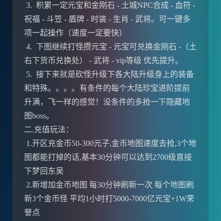
3. 积累一定元宝和金刚石 - 土城NPC合成 - 血符 -
祝福 - 斗笠 - 盾牌 - 时装 - 生肖 - 武将。可一键多
项一起操作（速度一定要快）
4. 下图继续打怪攒元宝 - 元宝可兑换金刚石 -（土
右下货币兑换处） - 武将 - vip等级 优先提升。
5. 接下来就是砍怪升级下各大陆升级身上的装备
和特殊。。。。有条件的每个大陆珍宝进阶提前
升满，飞一样的感觉！没条件的多抢一下隐藏地
图boss。
二.充值玩法：
1.开区充金币50-300元子,金币地图速度去抢,3个地
图都能打掉的话,基本30分钟可以达到2700级直接
下梦回东吴
2.新增加金币地图 每30分钟刷新一次 每个地图刷
新3个金币怪 平均1小时打5000-7000亿元宝+1W荣
誉点