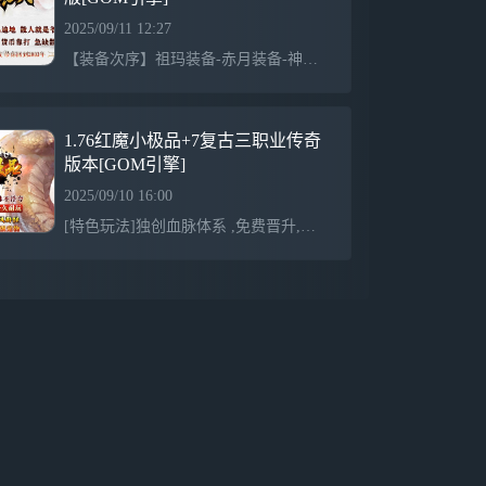
2025/09/11 12:27
【装备次序】祖玛装备-赤月装备-神域装备-铜域装备-武神装备-阴龙爪装备-静寂装备-诅咒装备-蝴蝶装备-冰封装备-天下神套-火龙圣套。【系统提示】每个城市的安全区,都有一个“旅行者”,可以通过“旅行者”的“带你前往”功能,快速的前往你想去的地方。【账号安全】请保护好自己的帐号信息,加强防骗意识,勿贪小便宜,被盗,被骗,被爆,私下交易丢失一率不予找回！【千年树妖】盟重省(405,328),白日门(351,317),新月岛(168,406),废弃古都(123,404),毒蛇山谷(411,162),爆特殊戒指,以
1.76红魔小极品+7复古三职业传奇
版本[GOM引擎]
2025/09/10 16:00
[特色玩法]独创血脉体系 ,免费晋升,附带超强血技.首创神通体系,各种强大打怪增益独创装备修为体系,高极品几率觉醒, 狠强，[极品介绍]首饰最高极品+7。武器最高极品+ 10。极品爆率做了详细测试调整。既不难产也不泛滥.[装备介绍]所有装备单件触发,擼BOSS爆装备有+ -足的提升快感,装备全爆,装备回收处有详细的装备出处介绍[职业介绍]本服职业平衡做的很出色 ,战士前期能打BOSS ,道士后期PK也不鸡肋,法师一贯强,喜欢玩哪个职业,直接入手[宝宝介绍]法师8种宝宝 ,道士10种宝宝,强化了宝宝的辅助打怪