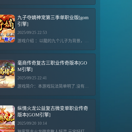
九子夺嫡神宠第三季单职业版[gom
引擎]
2025/09/25 22:53
游戏介绍 ：以龍的九个儿子为背景，结合山海经各种妖魔鬼怪为蓝图展开。版本耐玩，不浮夸，不秒杀关于宠物：宠 物 分 为：青铜----白银----黄金----王者----变异-----超级变异（龍子）----- 超级狂暴（龍王）宠物来源①：游戏里有个人副本，只要等级全免费打，倒计时结束后又可去打，个人BOSS必爆对应的宠物蛋，宠物蛋可以直接开出以上宠物宠物来源②：游戏里所有BOSS都爆“宠物精元”和“龍子精元”集齐一定数量可以合成宠物蛋。至于能孵化出什么宠物，就得看你脸白不白宠物来源③：整数等级的个人BOSS“
毫商传奇复古三职业传奇版本[GO
M引擎]
2025/09/25 22:41
游戏简介：本游戏玩法简单明了.没有任何繁琐东西，PK平衡 无秒杀，不变态。经典耐玩！注意事项：禁止使用空白名字,非法字符,发现删号处理,开挂者一经查处直接删号处理！！！本服目前是测试区,10.30号19点准时开区,测试期间充值开区多送10%！本服只有官方网站充值,永久比例1:2 如有发下其他比例,截图找管理举报,奖金5000人民币！！如发现微信充值不了,请联系管理员QQ号:1234567！！盛大小闲正规授权服，秒提现，玩的放心霸屏连体广告~实力运营亳商传奇授权服（火爆新服）每天３万+的霸屏广告宣传《元宝1:
纵情火龙公益复古微变单职业传奇
版本[GOM引擎]
2025/09/20 10:14
独家复古火龙微变散人好混 元宝好打纵横火龙公益单职业 全网独家第一品牌单职业 倾心打造 超级耐玩 独家超爽夏季篇 只为兄弟们激情进行到底！