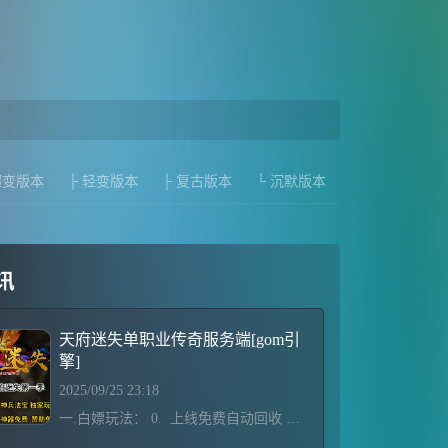
超变版本
├ 轻变版本
├ 复古版本
└ 沉默版本
讯
天府迷失单职业传奇服务端[gom引
擎]
2025/09/25 23:18
一.白嫖玩法： 0. 上线免费自动回收 免费自动捡物 免费挂机 免费大背包 免费QQ礼包 免费背包神器（口令：祝迷失三国人气爆棚） 不论老板还是屌丝，强烈建议双开，开局！ 1. 散人地图 - 黄巾起义 - 桃园结义 - 三顾茅庐 - 六出祁山 - 活动战场，积累元宝提升Vip等级，下Vip地图抢必爆实物兑换积分领取赞助。 2. 打满5000积分 - 领取完所有赞助- 开启免费狂暴 免费沙捐 等级能升就升 转生能转就转 金刚石能捐就捐。&nbs