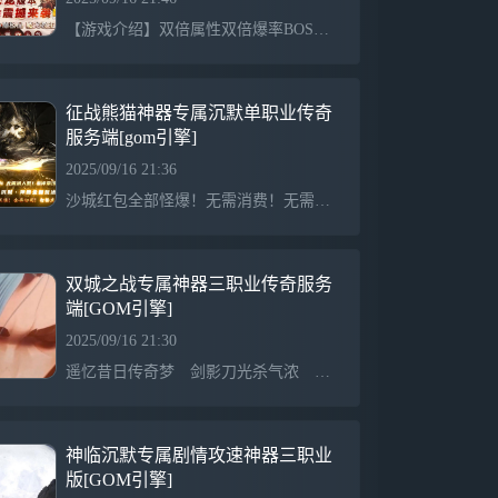
【游戏介绍】双倍属性双倍爆率BOSS爆极品魔龙教主爆一切【游戏介绍】重金推广只为人气散人称王拒绝套路无待遇 无比例 长期公平公正稳定开放 纯散人 【游戏介绍】元宝比例：1：1000，单次100元RMB以上多充多送 ！【游戏介绍】第3天合区后拿沙,首次攻城奖励30W元宝+沙城捐献（保底1888无上限）老区10万+红包！！
征战熊猫神器专属沉默单职业传奇
服务端[gom引擎]
2025/09/16 21:36
沙城红包全部怪爆！无需消费！无需满人数！0冲拿沙！沙奖8888，独家专属沉默，神器全新玩法！特色财源滚滚！全屏吸怪！全屏切割！打怪爽翻天！
双城之战专属神器三职业传奇服务
端[GOM引擎]
2025/09/16 21:30
遥忆昔日传奇梦 剑影刀光杀气浓 兄弟情深悲欢共 夫妻恩爱生死同杀猫逐鹿出新村 斩妖除魔入盟重 近观绿涛汇碧海 远眺青山有苍松也曾毒蛇遭蛇吻 也曾矿工做苦工 也曾惊喜暴神兵 也曾郁闷砍蛆虫熬到三五学终技 从此天下我英雄 初次攻城显身手 沙城遍地是蛟龙道法施威电符猛 战士逞强火腾空 龙纹骨玉加裁决 对酒当歌铲皇宫三更战罢有余悸 旷野处处闻哀鸿 为报友仇下祖玛 为雪妻恨清蜈蚣哪有英雄怕诅咒 何来好汉惧名红 终日征战沙场上 怕死莫来传奇中
神临沉默专属剧情攻速神器三职业
版[GOM引擎]