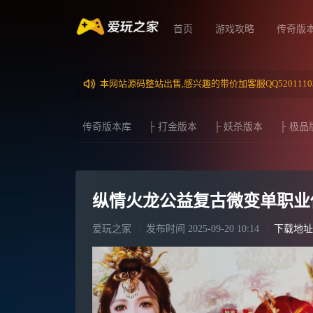
首页
游戏攻略
传奇版
本网站源码整站出售,感兴趣的带价加客服QQ5201110
传奇版本库
├ 打金版本
├ 妖杀版本
├ 极品
纵情火龙公益复古微变单职业传
爱玩之家
发布时间
2025-09-20 10:14
下载地址