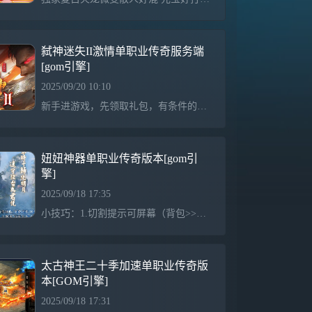
弑神迷失II激情单职业传奇服务端
[gom引擎]
2025/09/20 10:10
新手进游戏，先领取礼包，有条件的充值50元，领取自动回收和触发奇遇怪物原地起飞功能+超强挂机(精力助手)。土豪玩家上线优先升级勋章，然后升级称号，时装，特殊四格。刷怪起飞，快人步!!!!!!!!!勋章升级到弑神神力开始带隐身功能，打到村料升等级，土下方学技能，半月 群毒 十步一杀 学习后有额外打怪地图。除勋章以外，前期 时装 特殊 不用升级太高，本服是均衡发育服，某一样特殊顶级并不能称霸全服，元宝优先升级，本服等级压制一切十步一杀，野蛮冲撞可以麻痹低于自己等级的敌人PK利器!!!散人玩家先在初级地图打新手怪
妞妞神器单职业传奇版本[gom引
擎]
2025/09/18 17:35
小技巧：1.切割提示可屏幕（背包>>>服务>>>下方 开关切割显示）以及开启关启全服提示.2.升级系统：（背包>>>服务>>>点击等级提升）有详细说明----------------------------------------------------------------------------------------------------------------------------前期不管你充了多少钱，不要刻意的去打大怪，
太古神王二十季加速单职业传奇版
本[GOM引擎]
2025/09/18 17:31