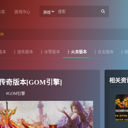
本库
游戏中心
39
版本
├ 迷失版本
├ 冰雪版本
├ 火龙版本
├ 合击版本
├ 
相关资
奇版本[GOM引擎]
#GOM引擎