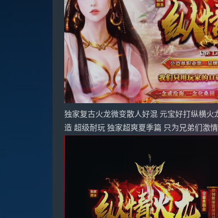
独家复古火龙微变散人好混 元宝好打纵横火
造 超级耐玩 独家超爽夏季篇 只为兄弟们激