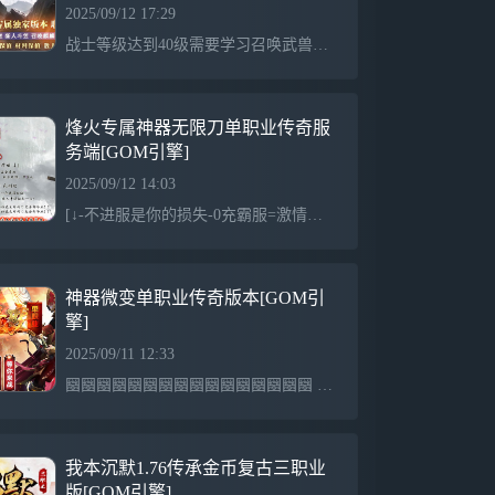
2025/09/12 17:29
战士等级达到40级需要学习召唤武兽招出武兽，45级可以带1个武兽！！48级一只武兽神,48级送召唤武兽技能书，51级召唤一只武兽仙53级变异武兽55级变异武兽神欢迎来到由我公司独家制作的神临沉默，加群送礼包助新人发展。散人玩家建议玩道士，次选法师，不建议玩战士，战士需要朋友支援或中后期才牛逼。50级前送新手宝宝协助发展。开区领取在线泡点，选择初级地图，每个地图均有32000BOSS，运气好可一个BOSS致富。组队玩家可以选择中级地图。会员地图BOSS超多，爆率高，但需要50级哦，是必争地图。新手前期青蛙洞比
烽火专属神器无限刀单职业传奇服
务端[GOM引擎]
2025/09/12 14:03
[↓-不进服是你的损失-0充霸服=激情由此开始-↓]简单粗暴耐玩封G不伤脑攻速快吸血猛所有装备全靠打自动捡物，自动回收，自动挂机，穿戴提示，全部免费，轻松玩服，不累人无激情不传奇别人收费我白送别人免费我倒贴你可以充值但没有必要!永久回收充值装备满地爆花一分钱算我输无充值地图!中期地图刷新终极BOSS!新手也能打BOSS!散人牛逼横扫一切!Boss爆一切!终极全靠打!终极爆率高!人人终极装PK!略微花点时间0充全部毕业! !BosS爆一切!终极全靠打!终极爆率高!人人终极装PK!略微花点时间0.充全部毕业!
神器微变单职业传奇版本[GOM引
擎]
2025/09/11 12:33
圝圝圝圝圝圝圝圝圝圝圝圝圝圝圝圝 ╔┯╗╔┯╗╔┯╗╔┯╗ 圝圝 ┠经┨┠典┨┠再┨┠现┨ 圝圝 ╚┷╝╚┷╝╚┷╝╚┷╝ 圝圝—————————————圝圝 神器微变单职业 圝圝─────────────圝圝╔───────────╗圝圝│打造2018年最好玩的传奇│圝圝╚───────────╝圝圝─────────────圝圝★★ 长 期 稳 定 ★★圝圝★★ 复 古 耐 玩 ★★圝圝===================
我本沉默1.76传承金币复古三职业
版[GOM引擎]