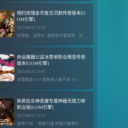
相约玫瑰金币复古沉默传奇版本[G
OM引擎]
2025/09/25 23:13
传奇路、无尽头 激情浪子莫发愁 为装备、喜又忧 刀光剑影无尽头 ┈┈┈┈┈┈┈┈┈┈┈┈┈┈┈┈ 适度游戏益脑 沉迷游戏伤身 合理安排时间 享受健康生活┌─┬─┬─┬─┬─┬─┬─┬─┒├┬╆━┷━┷━┷━┷━┷━╅┬┨├┴┨ 相约玫瑰 ㊣倾心研制 ┠┴┨├┬┺┯━┯━┯━┯━┯━┯┹┬┨┕┷━┷━┷━┷━┷━┷━
命运魔器公益冰雪单职业微变传奇
版本[GOM引擎]
2025/09/25 23:07
冰雪微变3 0 0 我笑他人看不穿 %s：如果我要落入地狱，那么你们这些凡人也要与我同去。%d3 0 0 别人笑我太疯癫 %s：真的那么渴求一死吗?我很乐意成全你们。你们只是在拖延必然的命运。%d3 0 0 空留一抹胭脂红 %s：生命本身毫无意义，只有死亡，才能让你了解人性的真谛。%d3 0 0 笑看伊人戴红妆 %s：终于结束了!一切都终结了!为你们的世界默哀吧!%d3 0 0 心如薄荷微微凉 %s：所有人的内心之中，都有一只恶魔!%d3 0 0 墨城烟柳旧人殇 %s：对我来说，死亡之轮已经旋转过许多次……
新疯狂杀神恶魔专属神器无限刀单
职业版[GOM引擎]
2025/09/25 22:57
游戏介绍 ：极致刀速 终极只能靠打 所有货币全爆 长期耐玩 装备保值三天拿沙 百人沙巴克 只要激情不倒 红包领到手抽筋！！！