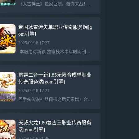
《太古神王》独家巨制，邀你来战！！！游戏介绍 元宝1:2500000 充值点1:1 网银多送100% 点卡多送100%游戏介绍 第一季首战首区·史诗巨作 “太古神王”游戏介绍 本服每个区开区后两小时举行一次狂爆充值点活动游戏介绍 独家BUFF、设计合理、无秒杀、不变态，给您从未体验过的激情游戏介绍 最高端定制封挂系统 封挂严格 公平长期服 全图ＢＯＳＳ游戏介绍 本服无任何无用活动.所有活动都是在送你钱。一天上百不是梦游戏介绍 每天开放５个新区 绝对稳定.长久公平.绝对激情 游戏介绍 本服永久承诺：将免费进行
帝国冰雪迷失单职业传奇服务端[g
om引擎]
2025/09/18 17:27
本服绝对新颖 独家技术半年时间制作 团队运营 万元封挂 请游戏体验！原创正版，装备一切靠打！全球首发，装备保值，封杀一切外挂！！金币比例1:10 商行充值100元以上多送百分之10拿沙奖励RMB：2888-5888元不等！ 奖励绝对真实，不存在领取限制等手段！20元顶赞，绝无任何坑爹隐藏消费，无土豪充值地图，货币自由买卖！
雷霆二合一新1.85无限合成单职业
传奇服务端[gom引擎]
2025/09/18 17:21
回手掏传说神器佩带之后元素增！合成需求雷霆盾牌-加血宝石-雷霆斗笠-58888雷霆雷霆无限二合一版本！不要把密码设置成和账号密码一样,以免带来不必要的损失神力指环传说神器佩带之后攻增！碎片合成神力指合成需求神力碎片*1888强化的是部位,不是装备,更换装备自动添加属性.身上的剑甲和首饰都可进行加星.每次成功+100点攻！选择武器部 选择衣服部位 选择头盔部位 选择项链部位 选择左手部位 选择右手部位 选择腰带部位 选择靴子部位装备加星详细属性到此查看！装备加星属性加成：^-全身100星 触发 打
天威火龙1.80复古三职业传奇服务
端[gom引擎]
2025/09/16 21:46