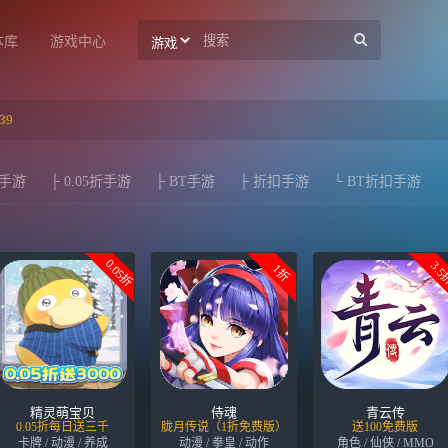
本库
游戏中心
39
折手游
├ 0.05折手游
├ BT手游
├ 折扣手游
└ BT折扣手游
0.05折
3.
1折
精灵萌宝贝
侍魂
青云传
0.05折每日送三千
胧月传说（1折免费版）
送100免费版
卡牌 / 动漫 / 养成
动漫 / 拳皇 / 动作
角色 / 仙侠 / MMO