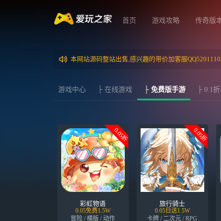
首页
游戏攻略
传奇版
本网站源码整站出售,感兴趣的带价加客服QQ5201110
游戏中心
├ 在线游戏
├ 免费版手游
├ 0.1
0.05折
0.05折
彩虹物语
旅行骑士
0.05免费1.5W
0.05日送1.5W
冒险 / 横版 / 动作
卡牌 / 二次元 / RPG