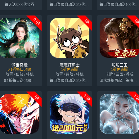
每天送3000代金券
每日登录自动送648代金券
每日登录自动送100代金券
0.1折
1折
1
倾世奇缘
魔魔打勇士
啪啪三国
0.1折每日6480
1折免费版
1折免费版
放置 / 仙侠 / 挂机
放置 / 冒险 / 挂机
卡牌 / 三国 / 养成
0.1折每天送6480！
每日登录自动送648代金券
汉末烽烟再起，策略王者归来
0.1折
3.
1折