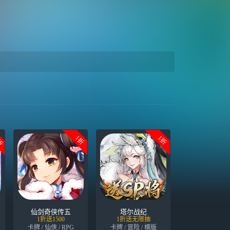
5折
1折
1折
仙剑奇侠传五
塔尔战纪
1折送1500
1折送无限抽
卡牌 / 仙侠 / RPG
卡牌 / 冒险 / 横版