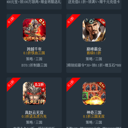
送1000元宝+领100万银两+赠金将酷选礼包*1
送充值0.1折+领满V+赠千元充值卡
0.1折
0.1折
跨越千年
巅峰霸业
0.1折铁血三国
首续0.1折
策略 / 三国
策略 / 三国
BT0.1折制霸三国
送精锐招募令*30+领0.1折+赠玉石*8888
0.1折
0.1折
真赵云无双
神奇三国
0.1折送五虎万充
0.1折三国无双
策略 / 三国
策略 / 三国