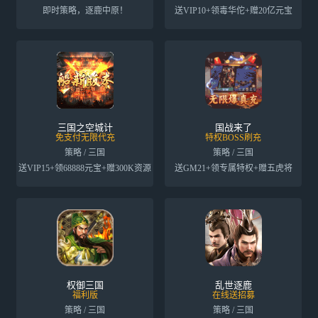
即时策略，逐鹿中原！
送VIP10+领毒华佗+赠20亿元宝
三国之空城计
国战来了
免支付无限代充
特权BOSS刷充
策略 / 三国
策略 / 三国
送VIP15+领68888元宝+赠300K资源
送GM21+领专属特权+赠五虎将
权御三国
乱世逐鹿
福利版
在线送招募
策略 / 三国
策略 / 三国