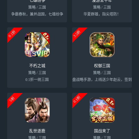
七雄纷争
漫游五千年
策略 / 三国
策略 / 三国
争霸春秋，兼并战国，七雄纷争
华夏群雄，指尖塔防！
0.1折
3.5折
不朽之城
权御三国
策略 / 三国
策略 / 三国
0.1折一统三国
全新热门沙盘战略手游，上线送少年赵云，签到领
0.1折
5折
乱世逐鹿
国战来了
策略 / 三国
策略 / 三国