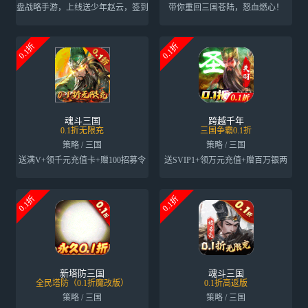
门沙盘战略手游，上线送少年赵云，签到领少年军师
带你重回三国苍陆，怒血燃心！
0.1折
0.1折
魂斗三国
跨越千年
0.1折无限充
三国争霸0.1折
策略 / 三国
策略 / 三国
送满V+领千元充值卡+赠100招募令
送SVIP1+领万元充值+赠百万银两
0.1折
0.1折
新塔防三国
魂斗三国
全民塔防（0.1折魔改版）
0.1折高返版
策略 / 三国
策略 / 三国