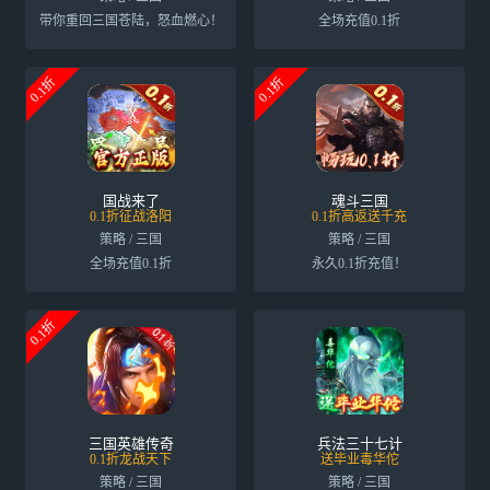
带你重回三国苍陆，怒血燃心！
全场充值0.1折
0.1折
0.1折
国战来了
魂斗三国
0.1折征战洛阳
0.1折高返送千充
策略 / 三国
策略 / 三国
全场充值0.1折
永久0.1折充值！
0.1折
三国英雄传奇
兵法三十七计
0.1折龙战天下
送毕业毒华佗
策略 / 三国
策略 / 三国