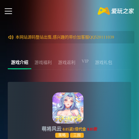
本网站源码整站出售,感兴趣的带价加客服QQ520111039
VIP
游戏介绍
游戏福利
游戏返利
游戏礼包
萌将风云
0.05返1倍代金
0.05折
策略
三国