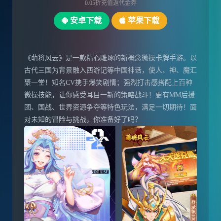
0.05折充值返代金券
安卓下载
苹果下载
《萌将风云》是一款精心雕琢的新概念微操卡牌手游。以
古代三国为背景融入西游记等中国神话，使人、神、魔汇
聚一堂！知名CV携手爆笑剧情；强烈打击感搭配上百种
微操技能，让你感受耳目一新的策略战斗！更有MM后援
团、国战、世界资源争夺等特色玩法，满足一切期待！面
对未知的冒险与挑战，你准备好了吗？