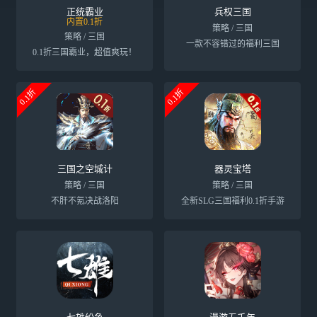
正统霸业
兵权三国
内置0.1折
策略 / 三国
策略 / 三国
一款不容错过的福利三国
0.1折三国霸业，超值爽玩！
0.1折
0.1折
三国之空城计
器灵宝塔
策略 / 三国
策略 / 三国
不肝不氪决战洛阳
全新SLG三国福利0.1折手游