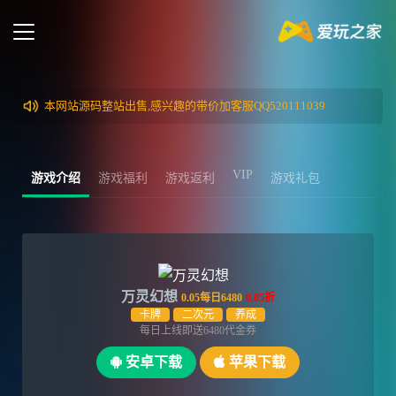
本网站源码整站出售,感兴趣的带价加客服QQ520111039
VIP
游戏介绍
游戏福利
游戏返利
游戏礼包
万灵幻想
0.05每日6480
0.05折
卡牌
二次元
养成
每日上线即送6480代金券
安卓下载
苹果下载