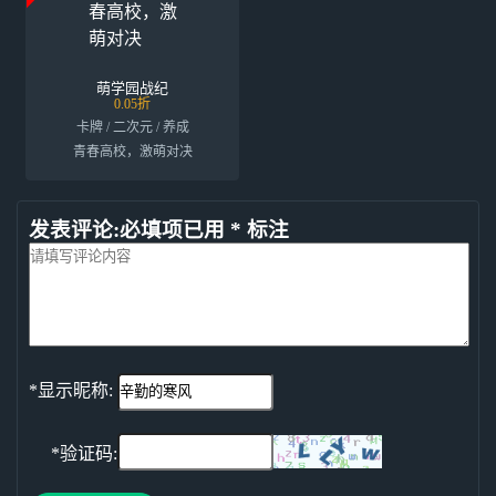
萌学园战纪
0.05折
卡牌 / 二次元 / 养成
青春高校，激萌对决
发表评论:必填项已用 * 标注
*显示昵称:
*验证码: