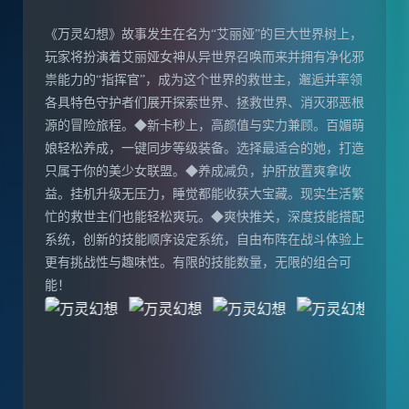
《万灵幻想》故事发生在名为“艾丽娅”的巨大世界树上，
玩家将扮演着艾丽娅女神从异世界召唤而来并拥有净化邪
祟能力的“指挥官”，成为这个世界的救世主，邂逅并率领
各具特色守护者们展开探索世界、拯救世界、消灭邪恶根
源的冒险旅程。◆新卡秒上，高颜值与实力兼顾。百媚萌
娘轻松养成，一键同步等级装备。选择最适合的她，打造
只属于你的美少女联盟。◆养成减负，护肝放置爽拿收
益。挂机升级无压力，睡觉都能收获大宝藏。现实生活繁
忙的救世主们也能轻松爽玩。◆爽快推关，深度技能搭配
系统，创新的技能顺序设定系统，自由布阵在战斗体验上
更有挑战性与趣味性。有限的技能数量，无限的组合可
能！